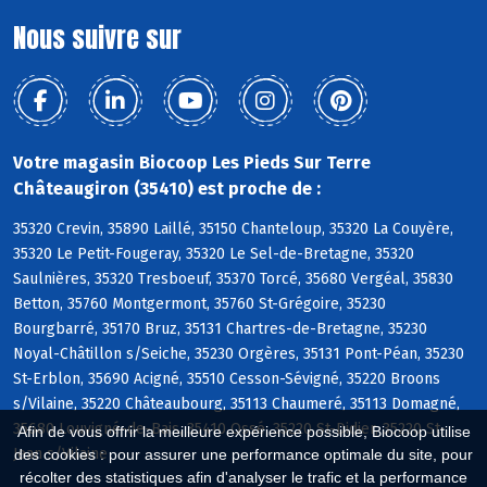
Nous suivre sur
Votre magasin Biocoop Les Pieds Sur Terre
Châteaugiron (35410) est proche de :
35320 Crevin, 35890 Laillé, 35150 Chanteloup, 35320 La Couyère,
35320 Le Petit-Fougeray, 35320 Le Sel-de-Bretagne, 35320
Saulnières, 35320 Tresboeuf, 35370 Torcé, 35680 Vergéal, 35830
Betton, 35760 Montgermont, 35760 St-Grégoire, 35230
Bourgbarré, 35170 Bruz, 35131 Chartres-de-Bretagne, 35230
Noyal-Châtillon s/Seiche, 35230 Orgères, 35131 Pont-Péan, 35230
St-Erblon, 35690 Acigné, 35510 Cesson-Sévigné, 35220 Broons
s/Vilaine, 35220 Châteaubourg, 35113 Chaumeré, 35113 Domagné,
35680 Louvigné-de-Bais, 35410 Ossé, 35220 St-Didier, 35220 St-
Afin de vous offrir la meilleure expérience possible, Biocoop utilise
Jean s/Vilaine
des cookies : pour assurer une performance optimale du site, pour
récolter des statistiques afin d'analyser le trafic et la performance