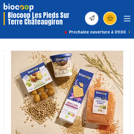
Biocoop Les Pieds Sur
Terre Châteaugiron
(s’ouvre dans une nou
Prochaine ouverture à 09:00
Previous
Next