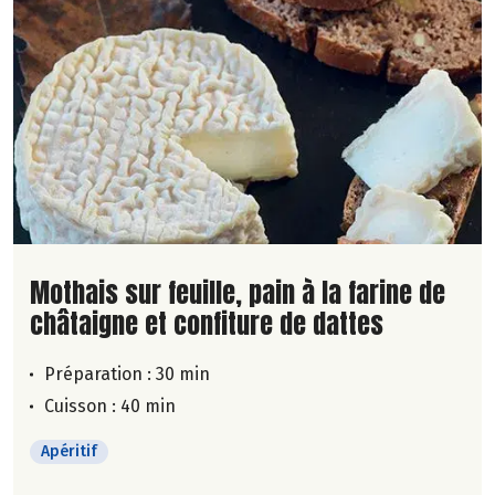
Lire la suite de la recette
Mothais sur feuille, pain à la farine de
châtaigne et confiture de dattes
Préparation : 30 min
Cuisson : 40 min
Apéritif