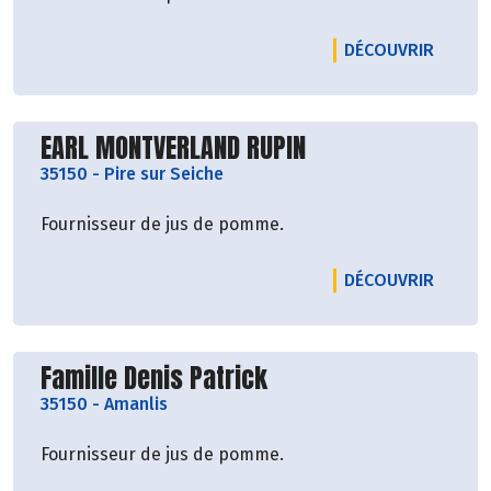
LE PRO
DÉCOUVRIR
Découvrir le producteur
EARL MONTVERLAND RUPIN
35150
-
Pire sur Seiche
Fournisseur de jus de pomme.
LE PRO
DÉCOUVRIR
Découvrir le producteur
Famille Denis Patrick
35150
-
Amanlis
Fournisseur de jus de pomme.