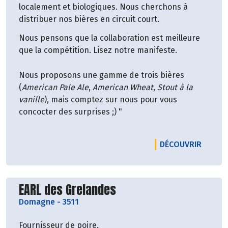
localement et biologiques. Nous cherchons à
distribuer nos bières en circuit court.
Nous pensons que la collaboration est meilleure
que la compétition. Lisez notre manifeste.
Nous proposons une gamme de trois bières
(
American Pale Ale
,
American Wheat
,
Stout à la
vanille
), mais comptez sur nous pour vous
concocter des surprises ;) "
LE PRO
DÉCOUVRIR
Découvrir le producteur
EARL des Grelandes
Domagne
-
3511
Fournisseur de poire.