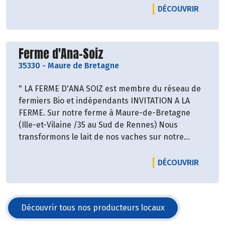
LE PRO
DÉCOUVRIR
Découvrir le producteur
Ferme d'Ana-Soiz
35330
-
Maure de Bretagne
" LA FERME D'ANA SOIZ est membre du réseau de
fermiers Bio et indépendants INVITATION A LA
FERME. Sur notre ferme à Maure-de-Bretagne
(Ille-et-Vilaine /35 au Sud de Rennes) Nous
transformons le lait de nos vaches sur notre
ferme en yaourts Bio et fermiers. Nous les
commercialisons ensuite en direct et
LE PRO
DÉCOUVRIR
prioritairement autour de notre ferme, dans des
magasins et en restauration collective. "
Découvrir tous nos producteurs locaux