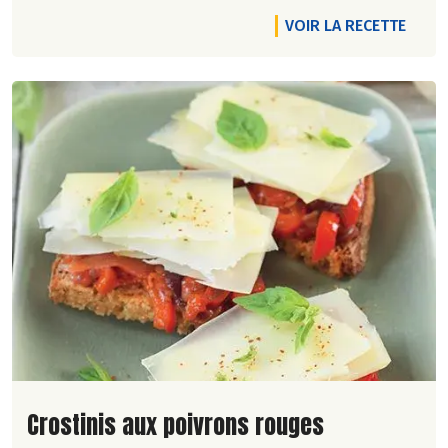
VOIR LA RECETTE
Lire la suite de la recette
Crostinis aux poivrons rouges