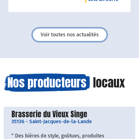
Voir toutes nos actualités
Nos producteurs
locaux
Découvrir le producteur
Brasserie du Vieux Singe
35136
-
Saint-Jacques-de-la-Lande
" Des bières de style, goûtues, produites