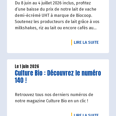
Du 8 juin au 4 juillet 2026 inclus, profitez
d’une baisse du prix de notre lait de vache
demi-écrémé UHT à marque de Biocoop.
Soutenez les producteurs de lait grâce à vos
milkshakes, riz au lait ou encore cafés au
lait. À 1,09€ TTC la brique de lait d’1l, ça va en
faire des crêpes !
DE L'ART
LIRE LA SUITE
Le 1 juin 2026
Lire la suite de l'article
Culture Bio : Découvrez le numéro
140 !
Retrouvez tous nos derniers numéros de
notre magazine Culture Bio en un clic !
DE L'ART
LIRE LA SUITE