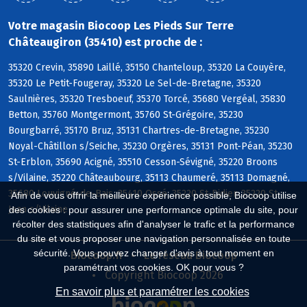
Votre magasin Biocoop Les Pieds Sur Terre
Châteaugiron (35410) est proche de :
35320 Crevin, 35890 Laillé, 35150 Chanteloup, 35320 La Couyère,
35320 Le Petit-Fougeray, 35320 Le Sel-de-Bretagne, 35320
Saulnières, 35320 Tresboeuf, 35370 Torcé, 35680 Vergéal, 35830
Betton, 35760 Montgermont, 35760 St-Grégoire, 35230
Bourgbarré, 35170 Bruz, 35131 Chartres-de-Bretagne, 35230
Noyal-Châtillon s/Seiche, 35230 Orgères, 35131 Pont-Péan, 35230
St-Erblon, 35690 Acigné, 35510 Cesson-Sévigné, 35220 Broons
s/Vilaine, 35220 Châteaubourg, 35113 Chaumeré, 35113 Domagné,
35680 Louvigné-de-Bais, 35410 Ossé, 35220 St-Didier, 35220 St-
Afin de vous offrir la meilleure expérience possible, Biocoop utilise
Jean s/Vilaine
des cookies : pour assurer une performance optimale du site, pour
récolter des statistiques afin d'analyser le trafic et la performance
du site et vous proposer une navigation personnalisée en toute
sécurité. Vous pouvez changer d'avis à tout moment en
Biocoop.fr
Le réseau Biocoop
paramétrant vos cookies. OK pour vous ?
Copyright Biocoop 2026
En savoir plus et paramétrer les cookies