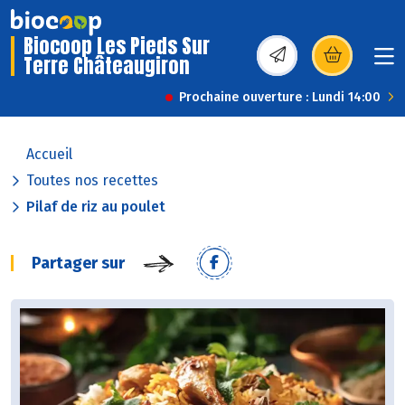
Biocoop Les Pieds Sur
Terre Châteaugiron
(s’ouvre dans une nou
Prochaine ouverture : Lundi 14:00
Accueil
Toutes nos recettes
Pilaf de riz au poulet
Partager sur