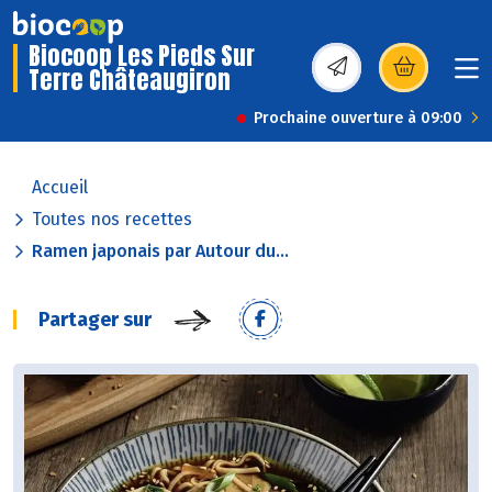
Biocoop Les Pieds Sur
Terre Châteaugiron
(s’ouvre dans une nou
Prochaine ouverture à 09:00
Accueil
Toutes nos recettes
Ramen japonais par Autour du...
Partager sur