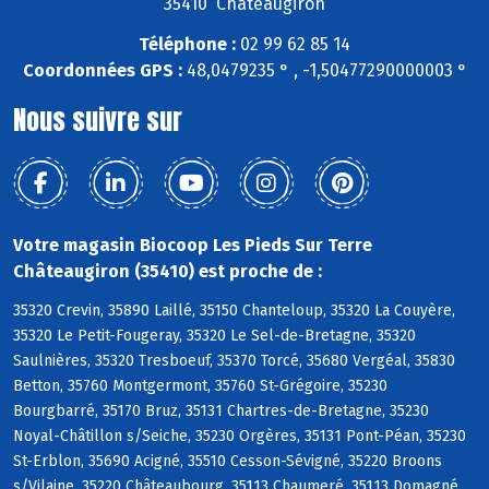
35410 Châteaugiron
Téléphone :
02 99 62 85 14
Coordonnées GPS :
48,0479235 ° , -1,50477290000003 °
Nous suivre sur
Votre magasin Biocoop Les Pieds Sur Terre
Châteaugiron (35410) est proche de :
35320 Crevin, 35890 Laillé, 35150 Chanteloup, 35320 La Couyère,
35320 Le Petit-Fougeray, 35320 Le Sel-de-Bretagne, 35320
Saulnières, 35320 Tresboeuf, 35370 Torcé, 35680 Vergéal, 35830
Betton, 35760 Montgermont, 35760 St-Grégoire, 35230
Bourgbarré, 35170 Bruz, 35131 Chartres-de-Bretagne, 35230
Noyal-Châtillon s/Seiche, 35230 Orgères, 35131 Pont-Péan, 35230
St-Erblon, 35690 Acigné, 35510 Cesson-Sévigné, 35220 Broons
s/Vilaine, 35220 Châteaubourg, 35113 Chaumeré, 35113 Domagné,