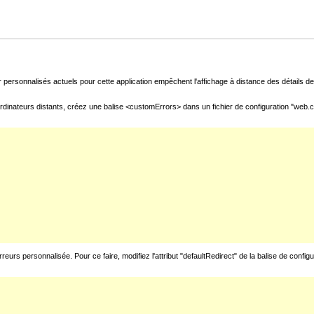
 personnalisés actuels pour cette application empêchent l'affichage à distance des détails de 
rdinateurs distants, créez une balise <customErrors> dans un fichier de configuration "web.con
urs personnalisée. Pour ce faire, modifiez l'attribut "defaultRedirect" de la balise de config