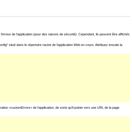
l'erreur de l'application (pour des raisons de sécurité). Cependant, ils peuvent être affichés
fig" situé dans le répertoire racine de l'application Web en cours. Attribuez ensuite la
uration <customErrors> de l'application, de sorte qu'il pointe vers une URL de la page