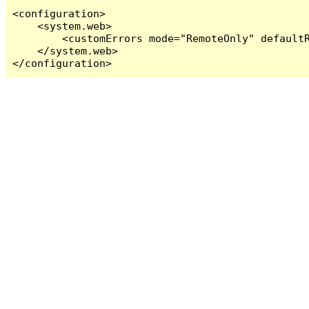
<configuration>

    <system.web>

        <customErrors mode="RemoteOnly" defaultR
    </system.web>

</configuration>