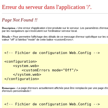
Erreur du serveur dans l'application '/'.
Page Not Found !!
Description :
Une erreur d'application s'est produite sur le serveur. Les paramètres d'erreur
par les navigateurs qui s'exécutent sur l'ordinateur serveur local.
Détails =
Pour permettre l'affichage des détails de ce message d'erreur spécifique sur les o
valeur "off" à l'attribut "mode" de cette balise <customErrors>.
<!-- Fichier de configuration Web.Config -->

<configuration>

    <system.web>

        <customErrors mode="Off"/>

    </system.web>

</configuration>
Remarques :
La page d'erreurs actuellement affichée peut être remplacée par une page d'erre
d'erreurs personnalisée !
<!-- Fichier de configuration Web.Config -->
