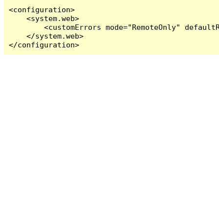
<configuration>

    <system.web>

        <customErrors mode="RemoteOnly" defaultR
    </system.web>

</configuration>