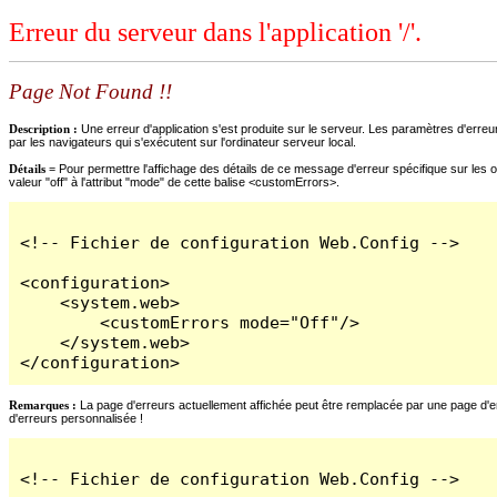
Erreur du serveur dans l'application '/'.
Page Not Found !!
Description :
Une erreur d'application s'est produite sur le serveur. Les paramètres d'erreur
par les navigateurs qui s'exécutent sur l'ordinateur serveur local.
Détails =
Pour permettre l'affichage des détails de ce message d'erreur spécifique sur les o
valeur "off" à l'attribut "mode" de cette balise <customErrors>.
<!-- Fichier de configuration Web.Config -->

<configuration>

    <system.web>

        <customErrors mode="Off"/>

    </system.web>

</configuration>
Remarques :
La page d'erreurs actuellement affichée peut être remplacée par une page d'erre
d'erreurs personnalisée !
<!-- Fichier de configuration Web.Config -->
