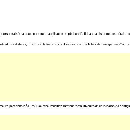
 personnalisés actuels pour cette application empêchent l'affichage à distance des détails de 
rdinateurs distants, créez une balise <customErrors> dans un fichier de configuration "web.con
urs personnalisée. Pour ce faire, modifiez l'attribut "defaultRedirect" de la balise de config