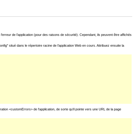
l'erreur de l'application (pour des raisons de sécurité). Cependant, ils peuvent être affichés
fig" situé dans le répertoire racine de l'application Web en cours. Attribuez ensuite la
uration <customErrors> de l'application, de sorte qu'il pointe vers une URL de la page