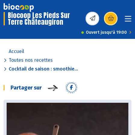
Biocoop Les Pieds Sur
Terre Châteaugiron
(s’ouvre dans une nou
Ouvert jusqu'à 19:00
Accueil
Toutes nos recettes
Cocktail de saison : smoothie...
Partager sur