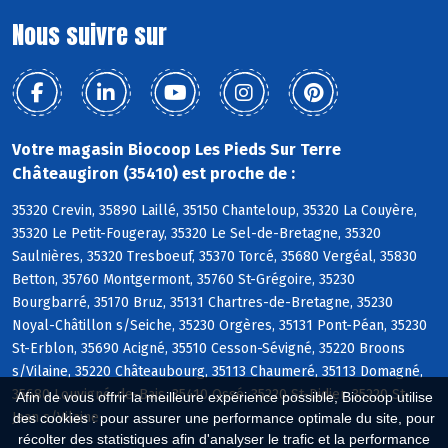
Nous suivre sur
Votre magasin Biocoop Les Pieds Sur Terre
Châteaugiron (35410) est proche de :
35320 Crevin, 35890 Laillé, 35150 Chanteloup, 35320 La Couyère,
35320 Le Petit-Fougeray, 35320 Le Sel-de-Bretagne, 35320
Saulnières, 35320 Tresboeuf, 35370 Torcé, 35680 Vergéal, 35830
Betton, 35760 Montgermont, 35760 St-Grégoire, 35230
Bourgbarré, 35170 Bruz, 35131 Chartres-de-Bretagne, 35230
Noyal-Châtillon s/Seiche, 35230 Orgères, 35131 Pont-Péan, 35230
St-Erblon, 35690 Acigné, 35510 Cesson-Sévigné, 35220 Broons
s/Vilaine, 35220 Châteaubourg, 35113 Chaumeré, 35113 Domagné,
35680 Louvigné-de-Bais, 35410 Ossé, 35220 St-Didier, 35220 St-
Afin de vous offrir la meilleure expérience possible, Biocoop utilise
Jean s/Vilaine
des cookies : pour assurer une performance optimale du site, pour
récolter des statistiques afin d'analyser le trafic et la performance