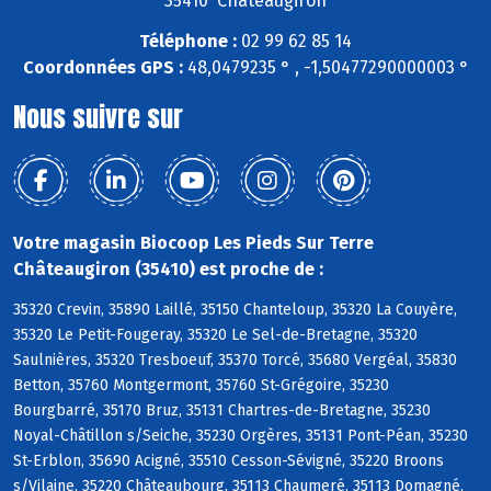
35410 Châteaugiron
Téléphone :
02 99 62 85 14
Coordonnées GPS :
48,0479235 ° , -1,50477290000003 °
Nous suivre sur
Votre magasin Biocoop Les Pieds Sur Terre
Châteaugiron (35410) est proche de :
35320 Crevin, 35890 Laillé, 35150 Chanteloup, 35320 La Couyère,
35320 Le Petit-Fougeray, 35320 Le Sel-de-Bretagne, 35320
Saulnières, 35320 Tresboeuf, 35370 Torcé, 35680 Vergéal, 35830
Betton, 35760 Montgermont, 35760 St-Grégoire, 35230
Bourgbarré, 35170 Bruz, 35131 Chartres-de-Bretagne, 35230
Noyal-Châtillon s/Seiche, 35230 Orgères, 35131 Pont-Péan, 35230
St-Erblon, 35690 Acigné, 35510 Cesson-Sévigné, 35220 Broons
s/Vilaine, 35220 Châteaubourg, 35113 Chaumeré, 35113 Domagné,