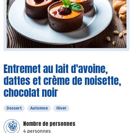
Entremet au lait d'avoine,
dattes et crème de noisette,
chocolat noir
Dessert
Automne
Hiver
Nombre de personnes
4 personnes