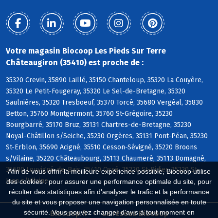
Votre magasin Biocoop Les Pieds Sur Terre
Châteaugiron (35410) est proche de :
35320 Crevin, 35890 Laillé, 35150 Chanteloup, 35320 La Couyère,
35320 Le Petit-Fougeray, 35320 Le Sel-de-Bretagne, 35320
Saulnières, 35320 Tresboeuf, 35370 Torcé, 35680 Vergéal, 35830
Betton, 35760 Montgermont, 35760 St-Grégoire, 35230
Bourgbarré, 35170 Bruz, 35131 Chartres-de-Bretagne, 35230
Noyal-Châtillon s/Seiche, 35230 Orgères, 35131 Pont-Péan, 35230
St-Erblon, 35690 Acigné, 35510 Cesson-Sévigné, 35220 Broons
s/Vilaine, 35220 Châteaubourg, 35113 Chaumeré, 35113 Domagné,
35680 Louvigné-de-Bais, 35410 Ossé, 35220 St-Didier, 35220 St-
Afin de vous offrir la meilleure expérience possible, Biocoop utilise
Jean s/Vilaine
des cookies : pour assurer une performance optimale du site, pour
récolter des statistiques afin d'analyser le trafic et la performance
du site et vous proposer une navigation personnalisée en toute
sécurité. Vous pouvez changer d'avis à tout moment en
Biocoop.fr
Le réseau Biocoop