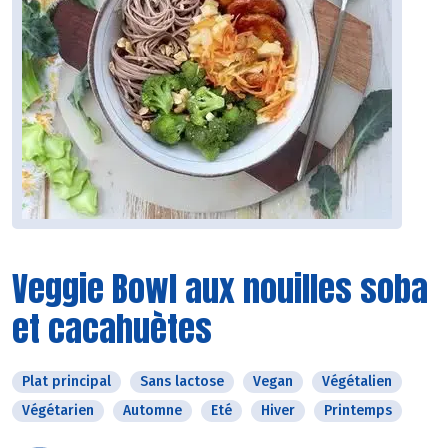
Veggie Bowl aux nouilles soba
et cacahuètes
Plat principal
Sans lactose
Vegan
Végétalien
Végétarien
Automne
Eté
Hiver
Printemps