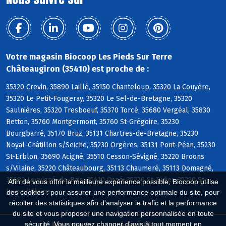
Votre magasin Biocoop Les Pieds Sur Terre
Châteaugiron (35410) est proche de :
35320 Crevin, 35890 Laillé, 35150 Chanteloup, 35320 La Couyère,
35320 Le Petit-Fougeray, 35320 Le Sel-de-Bretagne, 35320
Saulnières, 35320 Tresboeuf, 35370 Torcé, 35680 Vergéal, 35830
Betton, 35760 Montgermont, 35760 St-Grégoire, 35230
Bourgbarré, 35170 Bruz, 35131 Chartres-de-Bretagne, 35230
Noyal-Châtillon s/Seiche, 35230 Orgères, 35131 Pont-Péan, 35230
St-Erblon, 35690 Acigné, 35510 Cesson-Sévigné, 35220 Broons
s/Vilaine, 35220 Châteaubourg, 35113 Chaumeré, 35113 Domagné,
35680 Louvigné-de-Bais, 35410 Ossé, 35220 St-Didier, 35220 St-
Afin de vous offrir la meilleure expérience possible, Biocoop utilise
Jean s/Vilaine
des cookies : pour assurer une performance optimale du site, pour
récolter des statistiques afin d'analyser le trafic et la performance
du site et vous proposer une navigation personnalisée en toute
sécurité. Vous pouvez changer d'avis à tout moment en
Biocoop.fr
Le réseau Biocoop