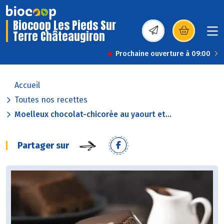
Biocoop Les Pieds Sur
Terre Châteaugiron
(s’ouvre dans une nou
Prochaine ouverture à 09:00
Accueil
Toutes nos recettes
Moelleux chocolat-chicorée au yaourt et...
Partager sur