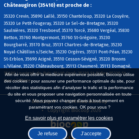
Châteaugiron (35410) est proche de :
35320 Crevin, 35890 Laillé, 35150 Chanteloup, 35320 La Couyère,
35320 Le Petit-Fougeray, 35320 Le Sel-de-Bretagne, 35320
Saulnières, 35320 Tresboeuf, 35370 Torcé, 35680 Vergéal, 35830
Betton, 35760 Montgermont, 35760 St-Grégoire, 35230
Bourgbarré, 35170 Bruz, 35131 Chartres-de-Bretagne, 35230
Noyal-Châtillon s/Seiche, 35230 Orgères, 35131 Pont-Péan, 35230
St-Erblon, 35690 Acigné, 35510 Cesson-Sévigné, 35220 Broons
s/Vilaine, 35220 Châteaubourg, 35113 Chaumeré, 35113 Domagné,
35680 Louvigné-de-Bais, 35410 Ossé, 35220 St-Didier, 35220 St-
Afin de vous offrir la meilleure expérience possible, Biocoop utilise
Jean s/Vilaine
des cookies : pour assurer une performance optimale du site, pour
récolter des statistiques afin d'analyser le trafic et la performance
du site et vous proposer une navigation personnalisée en toute
sécurité. Vous pouvez changer d'avis à tout moment en
Biocoop.fr
Le réseau Biocoop
paramétrant vos cookies. OK pour vous ?
Copyright Biocoop 2026
En savoir plus et paramétrer les cookies
Je refuse
J'accepte