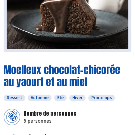
Moelleux chocolat-chicorée
au yaourt et au miel
Dessert
Automne
Eté
Hiver
Printemps
Nombre de personnes
6 personnes