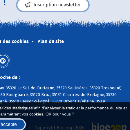
 !
Inscription newsletter
n des cookies
Plan du site
oche de :
ray, 35320 Le Sel-de-Bretagne, 35320 Saulnières, 35320 Tresboeuf,
230 Bourgbarré, 35170 Bruz, 35131 Chartres-de-Bretagne, 35230
igné, 35510 Cesson-Sévigné, 35220 Broons s/Vilaine, 35220
220 St-Didier, 35220 St-Jean s/Vilaine
 des statistiques afin d'analyser le trafic et la performance du site et
paramétrant vos cookies. OK pour vous ?
'accepte
seau Biocoop
Copyright Biocoop 2026