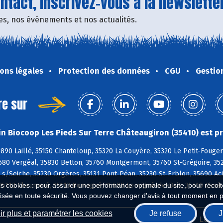
tact, inscrivez-vous à la newsletter
fres, nos événements et nos actualités.
ons légales
Protection des données
CGU
Gestio
re sur
n Biocoop Les Pieds Sur Terre Châteaugiron (35410) est pr
5890 Laillé, 35150 Chanteloup, 35320 La Couyère, 35320 Le Petit-Fouge
680 Vergéal, 35830 Betton, 35760 Montgermont, 35760 St-Grégoire, 35
 s/Seiche, 35230 Orgères, 35131 Pont-Péan, 35230 St-Erblon, 35690 Ac
5113 Chaumeré, 35113 Domagné, 35680 Louvigné-de-Bais, 35410 Ossé, 35
es cookies : pour assurer une performance optimale du site, pour récolter
isée en toute sécurité. Vous pouvez changer d'avis à tout moment en 
r plus et paramétrer les cookies
Je refuse
J
Biocoop.fr
Le ré