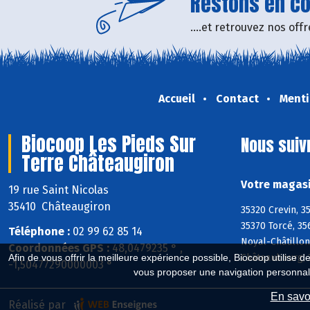
Restons en con
....et retrouvez nos of
Accueil
Contact
Menti
Biocoop Les Pieds Sur
Nous suiv
Terre Châteaugiron
Votre magasi
19 rue Saint Nicolas
35410 Châteaugiron
35320 Crevin, 3
35370 Torcé, 35
Téléphone :
02 99 62 85 14
Noyal-Châtillon
Coordonnées GPS :
48,0479235 ° ,
Châteaubourg, 3
Afin de vous offrir la meilleure expérience possible, Biocoop utilise d
-1,50477290000003 °
vous proposer une navigation personnal
En savoi
Réalisé par