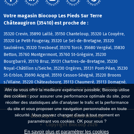
Votre magasin Biocoop Les Pieds Sur Terre
Châteaugiron (35410) est proche de :
35320 Crevin, 35890 Laillé, 35150 Chanteloup, 35320 La Couyère,
35320 Le Petit-Fougeray, 35320 Le Sel-de-Bretagne, 35320
Saulnières, 35320 Tresboeuf, 35370 Torcé, 35680 Vergéal, 35830
Betton, 35760 Montgermont, 35760 St-Grégoire, 35230
Bourgbarré, 35170 Bruz, 35131 Chartres-de-Bretagne, 35230
Noyal-Châtillon s/Seiche, 35230 Orgères, 35131 Pont-Péan, 35230
St-Erblon, 35690 Acigné, 35510 Cesson-Sévigné, 35220 Broons
s/Vilaine, 35220 Châteaubourg, 35113 Chaumeré, 35113 Domagné,
35680 Louvigné-de-Bais, 35410 Ossé, 35220 St-Didier, 35220 St-
Afin de vous offrir la meilleure expérience possible, Biocoop utilise
Jean s/Vilaine
des cookies : pour assurer une performance optimale du site, pour
récolter des statistiques afin d'analyser le trafic et la performance
du site et vous proposer une navigation personnalisée en toute
sécurité. Vous pouvez changer d'avis à tout moment en
Biocoop.fr
Le réseau Biocoop
paramétrant vos cookies. OK pour vous ?
Copyright Biocoop 2026
En savoir plus et paramétrer les cookies