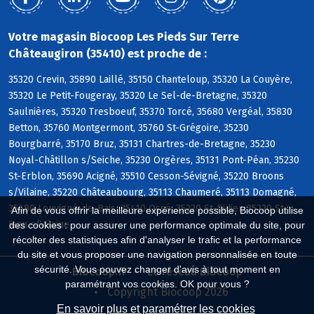
Votre magasin Biocoop Les Pieds Sur Terre
Châteaugiron (35410) est proche de :
35320 Crevin, 35890 Laillé, 35150 Chanteloup, 35320 La Couyère,
35320 Le Petit-Fougeray, 35320 Le Sel-de-Bretagne, 35320
Saulnières, 35320 Tresboeuf, 35370 Torcé, 35680 Vergéal, 35830
Betton, 35760 Montgermont, 35760 St-Grégoire, 35230
Bourgbarré, 35170 Bruz, 35131 Chartres-de-Bretagne, 35230
Noyal-Châtillon s/Seiche, 35230 Orgères, 35131 Pont-Péan, 35230
St-Erblon, 35690 Acigné, 35510 Cesson-Sévigné, 35220 Broons
s/Vilaine, 35220 Châteaubourg, 35113 Chaumeré, 35113 Domagné,
35680 Louvigné-de-Bais, 35410 Ossé, 35220 St-Didier, 35220 St-
Afin de vous offrir la meilleure expérience possible, Biocoop utilise
Jean s/Vilaine
des cookies : pour assurer une performance optimale du site, pour
récolter des statistiques afin d'analyser le trafic et la performance
du site et vous proposer une navigation personnalisée en toute
sécurité. Vous pouvez changer d'avis à tout moment en
Biocoop.fr
Le réseau Biocoop
paramétrant vos cookies. OK pour vous ?
Copyright Biocoop 2026
En savoir plus et paramétrer les cookies