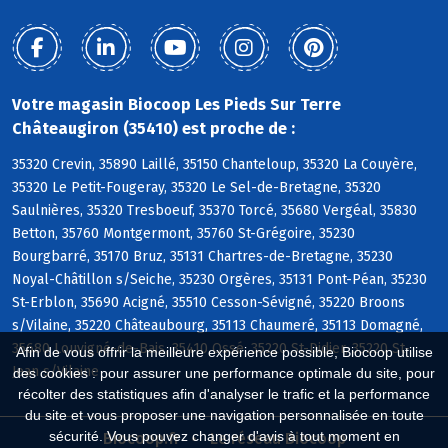
Votre magasin Biocoop Les Pieds Sur Terre
Châteaugiron (35410) est proche de :
35320 Crevin, 35890 Laillé, 35150 Chanteloup, 35320 La Couyère,
35320 Le Petit-Fougeray, 35320 Le Sel-de-Bretagne, 35320
Saulnières, 35320 Tresboeuf, 35370 Torcé, 35680 Vergéal, 35830
Betton, 35760 Montgermont, 35760 St-Grégoire, 35230
Bourgbarré, 35170 Bruz, 35131 Chartres-de-Bretagne, 35230
Noyal-Châtillon s/Seiche, 35230 Orgères, 35131 Pont-Péan, 35230
St-Erblon, 35690 Acigné, 35510 Cesson-Sévigné, 35220 Broons
s/Vilaine, 35220 Châteaubourg, 35113 Chaumeré, 35113 Domagné,
35680 Louvigné-de-Bais, 35410 Ossé, 35220 St-Didier, 35220 St-
Afin de vous offrir la meilleure expérience possible, Biocoop utilise
Jean s/Vilaine
des cookies : pour assurer une performance optimale du site, pour
récolter des statistiques afin d'analyser le trafic et la performance
du site et vous proposer une navigation personnalisée en toute
sécurité. Vous pouvez changer d'avis à tout moment en
Biocoop.fr
Le réseau Biocoop