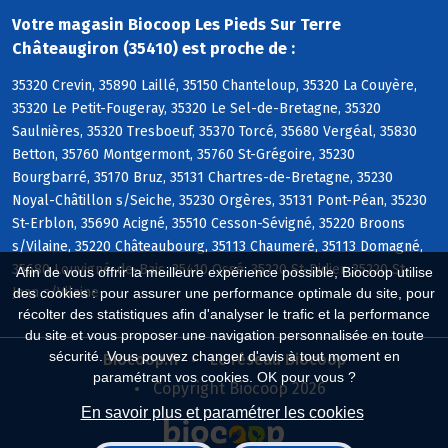
Votre magasin Biocoop Les Pieds Sur Terre
Châteaugiron (35410) est proche de :
35320 Crevin, 35890 Laillé, 35150 Chanteloup, 35320 La Couyère,
35320 Le Petit-Fougeray, 35320 Le Sel-de-Bretagne, 35320
Saulnières, 35320 Tresboeuf, 35370 Torcé, 35680 Vergéal, 35830
Betton, 35760 Montgermont, 35760 St-Grégoire, 35230
Bourgbarré, 35170 Bruz, 35131 Chartres-de-Bretagne, 35230
Noyal-Châtillon s/Seiche, 35230 Orgères, 35131 Pont-Péan, 35230
St-Erblon, 35690 Acigné, 35510 Cesson-Sévigné, 35220 Broons
s/Vilaine, 35220 Châteaubourg, 35113 Chaumeré, 35113 Domagné,
35680 Louvigné-de-Bais, 35410 Ossé, 35220 St-Didier, 35220 St-
Afin de vous offrir la meilleure expérience possible, Biocoop utilise
Jean s/Vilaine
des cookies : pour assurer une performance optimale du site, pour
récolter des statistiques afin d'analyser le trafic et la performance
du site et vous proposer une navigation personnalisée en toute
sécurité. Vous pouvez changer d'avis à tout moment en
Biocoop.fr
Le réseau Biocoop
paramétrant vos cookies. OK pour vous ?
Copyright Biocoop 2026
En savoir plus et paramétrer les cookies