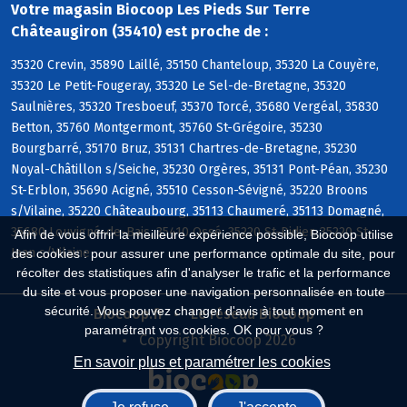
Votre magasin Biocoop Les Pieds Sur Terre
Châteaugiron (35410) est proche de :
35320 Crevin, 35890 Laillé, 35150 Chanteloup, 35320 La Couyère,
35320 Le Petit-Fougeray, 35320 Le Sel-de-Bretagne, 35320
Saulnières, 35320 Tresboeuf, 35370 Torcé, 35680 Vergéal, 35830
Betton, 35760 Montgermont, 35760 St-Grégoire, 35230
Bourgbarré, 35170 Bruz, 35131 Chartres-de-Bretagne, 35230
Noyal-Châtillon s/Seiche, 35230 Orgères, 35131 Pont-Péan, 35230
St-Erblon, 35690 Acigné, 35510 Cesson-Sévigné, 35220 Broons
s/Vilaine, 35220 Châteaubourg, 35113 Chaumeré, 35113 Domagné,
35680 Louvigné-de-Bais, 35410 Ossé, 35220 St-Didier, 35220 St-
Afin de vous offrir la meilleure expérience possible, Biocoop utilise
Jean s/Vilaine
des cookies : pour assurer une performance optimale du site, pour
récolter des statistiques afin d'analyser le trafic et la performance
du site et vous proposer une navigation personnalisée en toute
sécurité. Vous pouvez changer d'avis à tout moment en
Biocoop.fr
Le réseau Biocoop
paramétrant vos cookies. OK pour vous ?
Copyright Biocoop 2026
En savoir plus et paramétrer les cookies