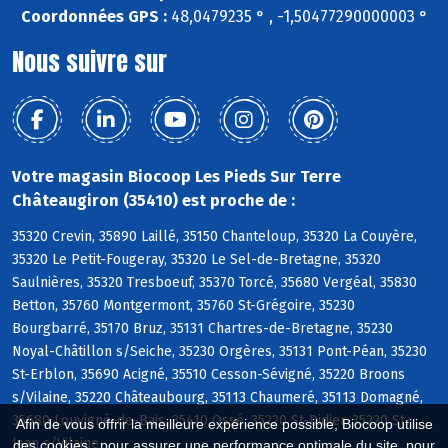
Coordonnées GPS :
48,0479235 ° , -1,50477290000003 °
Nous suivre sur
Votre magasin Biocoop Les Pieds Sur Terre
Châteaugiron (35410) est proche de :
35320 Crevin, 35890 Laillé, 35150 Chanteloup, 35320 La Couyère,
35320 Le Petit-Fougeray, 35320 Le Sel-de-Bretagne, 35320
Saulnières, 35320 Tresboeuf, 35370 Torcé, 35680 Vergéal, 35830
Betton, 35760 Montgermont, 35760 St-Grégoire, 35230
Bourgbarré, 35170 Bruz, 35131 Chartres-de-Bretagne, 35230
Noyal-Châtillon s/Seiche, 35230 Orgères, 35131 Pont-Péan, 35230
St-Erblon, 35690 Acigné, 35510 Cesson-Sévigné, 35220 Broons
s/Vilaine, 35220 Châteaubourg, 35113 Chaumeré, 35113 Domagné,
35680 Louvigné-de-Bais, 35410 Ossé, 35220 St-Didier, 35220 St-
Afin de vous offrir la meilleure expérience possible, Biocoop utilise
Jean s/Vilaine
des cookies : pour assurer une performance optimale du site, pour