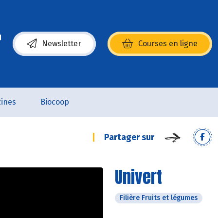
Newsletter
Courses en ligne
(s’ouvre dans une nouvelle fenêtre)
ines
Biocoop
Partager sur
Univert
Filière Fruits et légumes