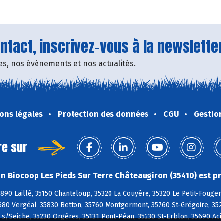
tact, inscrivez-vous à la newsletter
fres, nos événements et nos actualités.
ons légales
Protection des données
CGU
Gestio
re sur
n Biocoop Les Pieds Sur Terre Châteaugiron (35410) est pr
5890 Laillé, 35150 Chanteloup, 35320 La Couyère, 35320 Le Petit-Fouge
680 Vergéal, 35830 Betton, 35760 Montgermont, 35760 St-Grégoire, 35
 s/Seiche, 35230 Orgères, 35131 Pont-Péan, 35230 St-Erblon, 35690 Ac