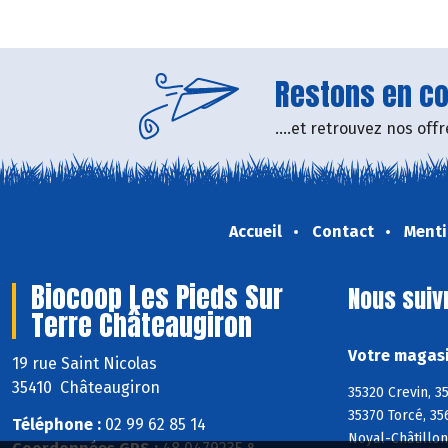
Restons en con
....et retrouvez nos of
Accueil
Contact
Menti
Biocoop Les Pieds Sur
Nous suiv
Terre Châteaugiron
Votre magasi
19 rue Saint Nicolas
35410 Châteaugiron
35320 Crevin, 3
35370 Torcé, 35
Téléphone :
02 99 62 85 14
Noyal-Châtillon