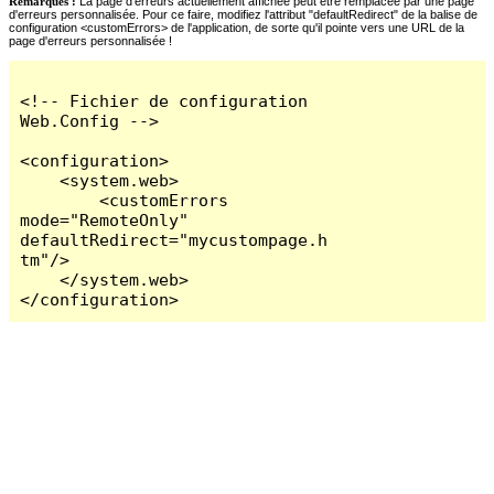
Remarques :
La page d'erreurs actuellement affichée peut être remplacée par une page
d'erreurs personnalisée. Pour ce faire, modifiez l'attribut "defaultRedirect" de la balise de
configuration <customErrors> de l'application, de sorte qu'il pointe vers une URL de la
page d'erreurs personnalisée !
<!-- Fichier de configuration 
Web.Config -->

<configuration>

    <system.web>

        <customErrors 
mode="RemoteOnly" 
defaultRedirect="mycustompage.h
tm"/>

    </system.web>

</configuration>