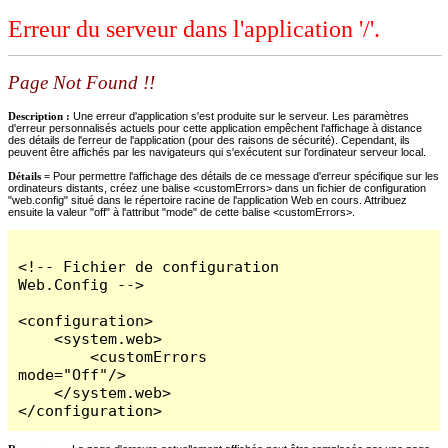
Erreur du serveur dans l'application '/'.
Page Not Found !!
Description :
Une erreur d'application s'est produite sur le serveur. Les paramètres
d'erreur personnalisés actuels pour cette application empêchent l'affichage à distance
des détails de l'erreur de l'application (pour des raisons de sécurité). Cependant, ils
peuvent être affichés par les navigateurs qui s'exécutent sur l'ordinateur serveur local.
Détails =
Pour permettre l'affichage des détails de ce message d'erreur spécifique sur les
ordinateurs distants, créez une balise <customErrors> dans un fichier de configuration
"web.config" situé dans le répertoire racine de l'application Web en cours. Attribuez
ensuite la valeur "off" à l'attribut "mode" de cette balise <customErrors>.
<!-- Fichier de configuration 
Web.Config -->

<configuration>

    <system.web>

        <customErrors 
mode="Off"/>

    </system.web>

</configuration>