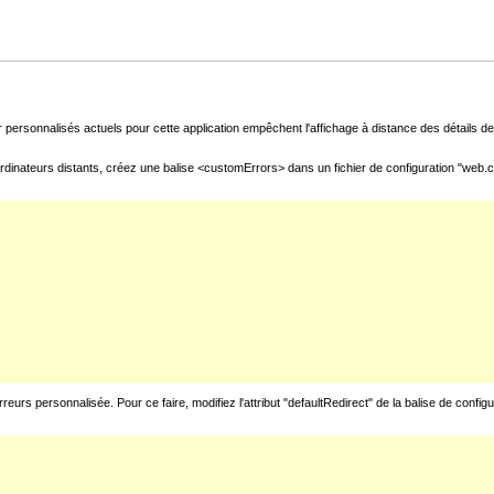
 personnalisés actuels pour cette application empêchent l'affichage à distance des détails de 
rdinateurs distants, créez une balise <customErrors> dans un fichier de configuration "web.con
urs personnalisée. Pour ce faire, modifiez l'attribut "defaultRedirect" de la balise de config