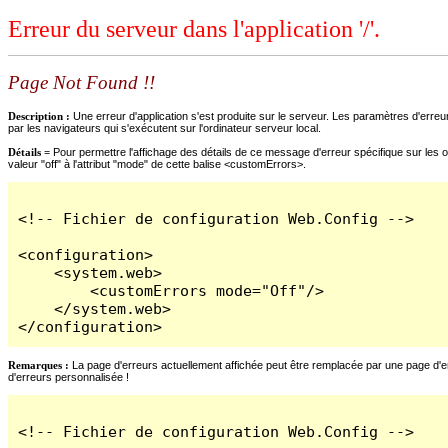
Erreur du serveur dans l'application '/'.
Page Not Found !!
Description :
Une erreur d'application s'est produite sur le serveur. Les paramètres d'erreur
par les navigateurs qui s'exécutent sur l'ordinateur serveur local.
Détails =
Pour permettre l'affichage des détails de ce message d'erreur spécifique sur les o
valeur "off" à l'attribut "mode" de cette balise <customErrors>.
<!-- Fichier de configuration Web.Config -->

<configuration>

    <system.web>

        <customErrors mode="Off"/>

    </system.web>

</configuration>
Remarques :
La page d'erreurs actuellement affichée peut être remplacée par une page d'erre
d'erreurs personnalisée !
<!-- Fichier de configuration Web.Config -->
