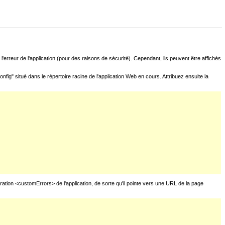
l'erreur de l'application (pour des raisons de sécurité). Cependant, ils peuvent être affichés
fig" situé dans le répertoire racine de l'application Web en cours. Attribuez ensuite la
uration <customErrors> de l'application, de sorte qu'il pointe vers une URL de la page