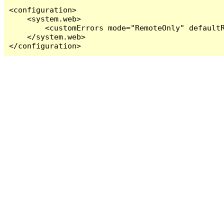
<configuration>

    <system.web>

        <customErrors mode="RemoteOnly" defaultR
    </system.web>

</configuration>