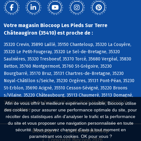
Votre magasin Biocoop Les Pieds Sur Terre
Châteaugiron (35410) est proche de :
35320 Crevin, 35890 Laillé, 35150 Chanteloup, 35320 La Couyère,
35320 Le Petit-Fougeray, 35320 Le Sel-de-Bretagne, 35320
Saulnières, 35320 Tresboeuf, 35370 Torcé, 35680 Vergéal, 35830
Betton, 35760 Montgermont, 35760 St-Grégoire, 35230
Bourgbarré, 35170 Bruz, 35131 Chartres-de-Bretagne, 35230
Noyal-Châtillon s/Seiche, 35230 Orgères, 35131 Pont-Péan, 35230
St-Erblon, 35690 Acigné, 35510 Cesson-Sévigné, 35220 Broons
s/Vilaine, 35220 Châteaubourg, 35113 Chaumeré, 35113 Domagné,
35680 Louvigné-de-Bais, 35410 Ossé, 35220 St-Didier, 35220 St-
Afin de vous offrir la meilleure expérience possible, Biocoop utilise
Jean s/Vilaine
des cookies : pour assurer une performance optimale du site, pour
récolter des statistiques afin d'analyser le trafic et la performance
du site et vous proposer une navigation personnalisée en toute
sécurité. Vous pouvez changer d'avis à tout moment en
Biocoop.fr
Le réseau Biocoop
paramétrant vos cookies. OK pour vous ?
Copyright Biocoop 2026