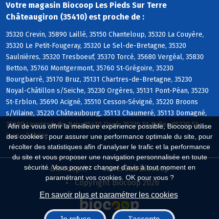
Votre magasin Biocoop Les Pieds Sur Terre
Châteaugiron (35410) est proche de :
35320 Crevin, 35890 Laillé, 35150 Chanteloup, 35320 La Couyère,
35320 Le Petit-Fougeray, 35320 Le Sel-de-Bretagne, 35320
Saulnières, 35320 Tresboeuf, 35370 Torcé, 35680 Vergéal, 35830
Betton, 35760 Montgermont, 35760 St-Grégoire, 35230
Bourgbarré, 35170 Bruz, 35131 Chartres-de-Bretagne, 35230
Noyal-Châtillon s/Seiche, 35230 Orgères, 35131 Pont-Péan, 35230
St-Erblon, 35690 Acigné, 35510 Cesson-Sévigné, 35220 Broons
s/Vilaine, 35220 Châteaubourg, 35113 Chaumeré, 35113 Domagné,
35680 Louvigné-de-Bais, 35410 Ossé, 35220 St-Didier, 35220 St-
Afin de vous offrir la meilleure expérience possible, Biocoop utilise
Jean s/Vilaine
des cookies : pour assurer une performance optimale du site, pour
récolter des statistiques afin d'analyser le trafic et la performance
du site et vous proposer une navigation personnalisée en toute
sécurité. Vous pouvez changer d'avis à tout moment en
Biocoop.fr
Le réseau Biocoop
paramétrant vos cookies. OK pour vous ?
Copyright Biocoop 2026
En savoir plus et paramétrer les cookies